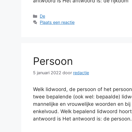
antwoord is Het antwoord is: de rijkdom
Categorieën
De
Plaats een reactie
Persoon
5 januari 2022
door
redactie
Welk lidwoord, de persoon of het persoo
twee bepalende (ook wel: bepaalde) lidwo
mannelijke en vrouwelijke woorden en bij
enkelvoud. Welk bepalend lidwoord hoort
antwoord is Het antwoord is: de persoon.