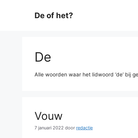
Ga
naar
De of het?
de
inhoud
De
Alle woorden waar het lidwoord ‘de’ bij g
Vouw
7 januari 2022
door
redactie