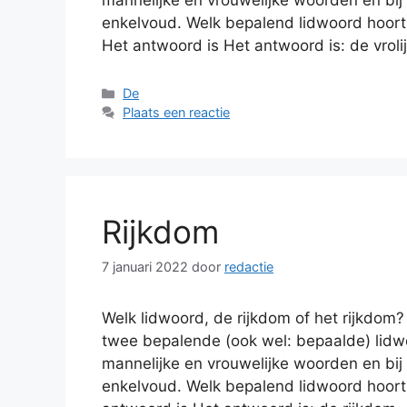
mannelijke en vrouwelijke woorden en bij
enkelvoud. Welk bepalend lidwoord hoort bi
Het antwoord is Het antwoord is: de vroli
Categorieën
De
Plaats een reactie
Rijkdom
7 januari 2022
door
redactie
Welk lidwoord, de rijkdom of het rijkdom
twee bepalende (ook wel: bepaalde) lidwo
mannelijke en vrouwelijke woorden en bij
enkelvoud. Welk bepalend lidwoord hoort 