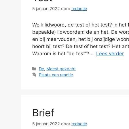
5 januari 2022
door
redactie
Welk lidwoord, de test of het test? In h
bepaalde) lidwoorden: de en het. De word
en bij meervouden, het bij onzijdige woo
hoort bij test? De test of het test? Het 
Waarom is het “de test”? …
Lees verder
Categorieën
De
,
Meest gezocht
Plaats een reactie
Brief
5 januari 2022
door
redactie