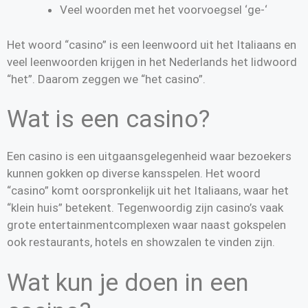
Veel woorden met het voorvoegsel ‘ge-‘
Het woord “casino” is een leenwoord uit het Italiaans en
veel leenwoorden krijgen in het Nederlands het lidwoord
“het”. Daarom zeggen we “het casino”.
Wat is een casino?
Een casino is een uitgaansgelegenheid waar bezoekers
kunnen gokken op diverse kansspelen. Het woord
“casino” komt oorspronkelijk uit het Italiaans, waar het
“klein huis” betekent. Tegenwoordig zijn casino’s vaak
grote entertainmentcomplexen waar naast gokspelen
ook restaurants, hotels en showzalen te vinden zijn.
Wat kun je doen in een