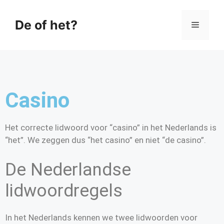
De of het?
Casino
Het correcte lidwoord voor “casino” in het Nederlands is
“het”. We zeggen dus “het casino” en niet “de casino”.
De Nederlandse
lidwoordregels
In het Nederlands kennen we twee lidwoorden voor