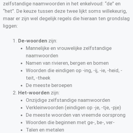
zelfstandige naamwoorden in het enkelvoud: “de” en
“het”. De keuze tussen deze twee lijkt soms willekeurig,
maar er zijn wel degelijk regels die hieraan ten grondslag
liggen:
De-woorden
zijn:
Mannelijke en vrouwelijke zelfstandige
naamwoorden
Namen van rivieren, bergen en bomen
Woorden die eindigen op -ing, -ij, -ie, -heid, -
teit, -theek
De meeste beroepen
Het-woorden
zijn:
Onzijdige zelfstandige naamwoorden
Verkleinwoorden (eindigen op -je, -tje, -pje)
De meeste woorden van vreemde oorsprong
Woorden die beginnen met ge-, be-, ver-
Talen en metalen